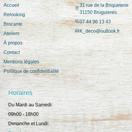
Accueil
31 rue de la Briqueterie
31150 Bruguieres.
Relooking
07 44 96 13 43
Brocante
K_deco@outlook.fr
Ateliers
À propos
Contact
Mentions légales
Politique de confidentialité
Horaires
Du Mardi au Samedi:
09h00 - 18h00
Dimanche et Lundi: